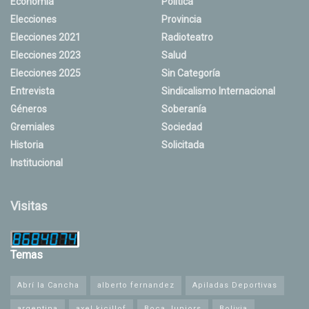
Economía
Política
Elecciones
Provincia
Elecciones 2021
Radioteatro
Elecciones 2023
Salud
Elecciones 2025
Sin Categoría
Entrevista
Sindicalismo Internacional
Géneros
Soberanía
Gremiales
Sociedad
Historia
Solicitada
Institucional
Visitas
Temas
Abrí la Cancha
alberto fernandez
Apiladas Deportivas
argentina
axel kicillof
Boca Juniors
Bolivia