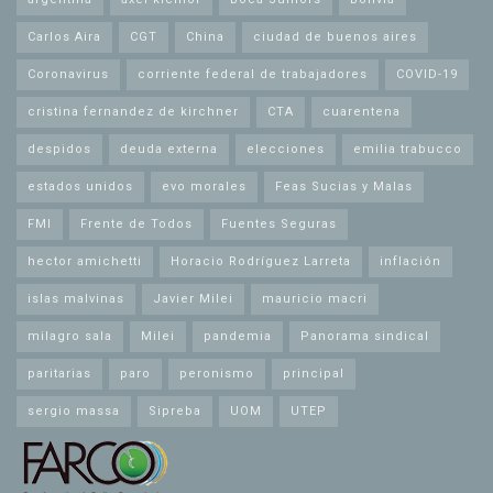
Carlos Aira
CGT
China
ciudad de buenos aires
Coronavirus
corriente federal de trabajadores
COVID-19
cristina fernandez de kirchner
CTA
cuarentena
despidos
deuda externa
elecciones
emilia trabucco
estados unidos
evo morales
Feas Sucias y Malas
FMI
Frente de Todos
Fuentes Seguras
hector amichetti
Horacio Rodríguez Larreta
inflación
islas malvinas
Javier Milei
mauricio macri
milagro sala
Milei
pandemia
Panorama sindical
paritarias
paro
peronismo
principal
sergio massa
Sipreba
UOM
UTEP