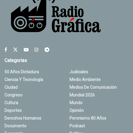
Categorias
50 Años Dictadura
Judiciales
Ciencia Y Tecnología
Medio Ambiente
Ciudad
Medios De Comunicación
Congreso
Mundial 2026
Cultura
Mundo
Deportes
Opinión
Derechos Humanos
Peronismo 80 Años
Documento
Podcast