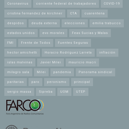
Coronavirus
corriente federal de trabajadores
COVID-19
cristina fernandez de kirchner
CTA
cuarentena
despidos
deuda externa
elecciones
emilia trabucco
estados unidos
evo morales
Feas Sucias y Malas
FMI
Frente de Todos
Fuentes Seguras
hector amichetti
Horacio Rodríguez Larreta
inflación
islas malvinas
Javier Milei
mauricio macri
milagro sala
Milei
pandemia
Panorama sindical
paritarias
paro
peronismo
principal
sergio massa
Sipreba
UOM
UTEP