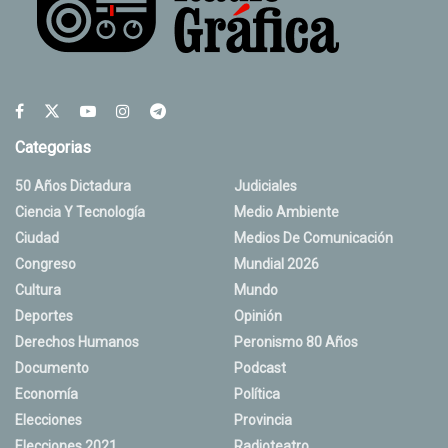
Categorias
50 Años Dictadura
Judiciales
Ciencia Y Tecnología
Medio Ambiente
Ciudad
Medios De Comunicación
Congreso
Mundial 2026
Cultura
Mundo
Deportes
Opinión
Derechos Humanos
Peronismo 80 Años
Documento
Podcast
Economía
Política
Elecciones
Provincia
Elecciones 2021
Radioteatro