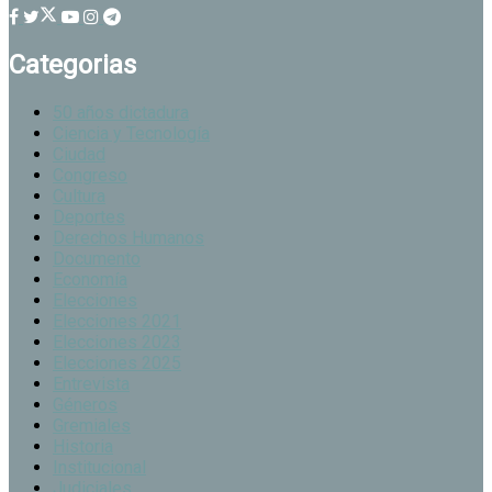
Categorias
50 años dictadura
Ciencia y Tecnología
Ciudad
Congreso
Cultura
Deportes
Derechos Humanos
Documento
Economía
Elecciones
Elecciones 2021
Elecciones 2023
Elecciones 2025
Entrevista
Géneros
Gremiales
Historia
Institucional
Judiciales