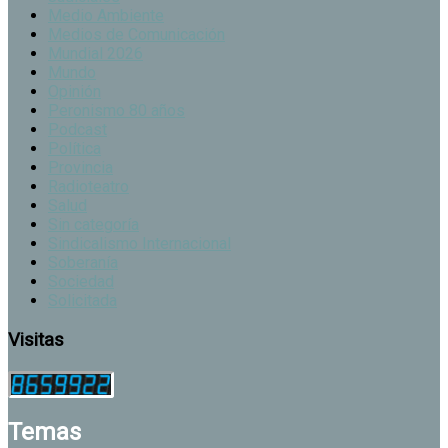
Medio Ambiente
Medios de Comunicación
Mundial 2026
Mundo
Opinión
Peronismo 80 años
Podcast
Política
Provincia
Radioteatro
Salud
Sin categoría
Sindicalismo Internacional
Soberanía
Sociedad
Solicitada
Visitas
Temas