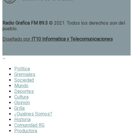
Radio Grafica FM 89.3
© 2021. Todos los derechos son del
pueblo.
Diseñado por
IT10 Informatica y Telecomunicaciones
Política
Gremiales
Sociedad
Mundo
Deportes
Cultura
Opinión
Grilla
¿Quiénes Somos?
Historia
Comunidad RG
Productora