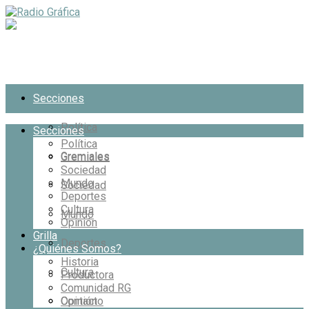
Secciones
Política
Secciones
Política
Gremiales
Gremiales
Sociedad
Mundo
Sociedad
Deportes
Cultura
Mundo
Opinión
Grilla
Deportes
¿Quiénes Somos?
Historia
Cultura
Productora
Comunidad RG
Opinión
Contacto