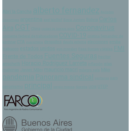
alberto fernandez
Abrí la Cancha
Apiladas
Carlos
argentina
Bolivia
axel kicillof
Boca Juniors
Deportivas
CGT
Coronavirus
Aira
China
ciudad de buenos aires
COVID-19
corriente federal de trabajadores
cristina fernandez de
despidos
CTA
elecciones
emilia
kirchner
cuarentena
deuda externa
FMI
estados unidos
trabucco
Feas Sucias y Malas
evo morales
Fuentes Seguras
Frente de Todos
hector
Horacio Rodríguez Larreta
amichetti
islas
inflación
mauricio macri
Milei
Javier Milei
malvinas
milagro sala
pandemia
Panorama sindical
paro
paritarias
principal
peronismo
UTEP
sergio massa
Sipreba
UOM