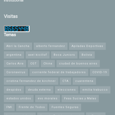
Institucional
Visitas
Temas
Abrí la Cancha
alberto fernandez
Apiladas Deportivas
argentina
axel kicillof
Boca Juniors
Bolivia
Carlos Aira
CGT
China
ciudad de buenos aires
Coronavirus
corriente federal de trabajadores
COVID-19
cristina fernandez de kirchner
CTA
cuarentena
despidos
deuda externa
elecciones
emilia trabucco
estados unidos
evo morales
Feas Sucias y Malas
FMI
Frente de Todos
Fuentes Seguras