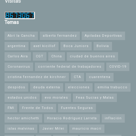
Visitas
Temas
Abrí la Cancha
alberto fernandez
Apiladas Deportivas
argentina
axel kicillof
Boca Juniors
Bolivia
Carlos Aira
CGT
China
ciudad de buenos aires
Coronavirus
corriente federal de trabajadores
COVID-19
cristina fernandez de kirchner
CTA
cuarentena
despidos
deuda externa
elecciones
emilia trabucco
estados unidos
evo morales
Feas Sucias y Malas
FMI
Frente de Todos
Fuentes Seguras
hector amichetti
Horacio Rodríguez Larreta
inflación
islas malvinas
Javier Milei
mauricio macri