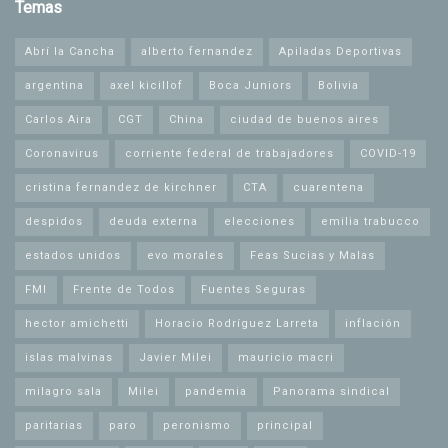
Temas
Abrí la Cancha
alberto fernandez
Apiladas Deportivas
argentina
axel kicillof
Boca Juniors
Bolivia
Carlos Aira
CGT
China
ciudad de buenos aires
Coronavirus
corriente federal de trabajadores
COVID-19
cristina fernandez de kirchner
CTA
cuarentena
despidos
deuda externa
elecciones
emilia trabucco
estados unidos
evo morales
Feas Sucias y Malas
FMI
Frente de Todos
Fuentes Seguras
hector amichetti
Horacio Rodríguez Larreta
inflación
islas malvinas
Javier Milei
mauricio macri
milagro sala
Milei
pandemia
Panorama sindical
paritarias
paro
peronismo
principal