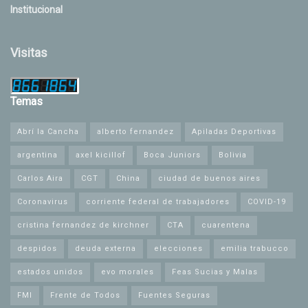
Institucional
Visitas
Temas
Abrí la Cancha
alberto fernandez
Apiladas Deportivas
argentina
axel kicillof
Boca Juniors
Bolivia
Carlos Aira
CGT
China
ciudad de buenos aires
Coronavirus
corriente federal de trabajadores
COVID-19
cristina fernandez de kirchner
CTA
cuarentena
despidos
deuda externa
elecciones
emilia trabucco
estados unidos
evo morales
Feas Sucias y Malas
FMI
Frente de Todos
Fuentes Seguras