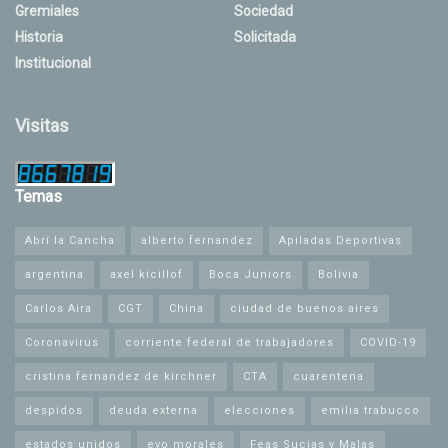
Gremiales
Sociedad
Historia
Solicitada
Institucional
Visitas
Temas
Abrí la Cancha
alberto fernandez
Apiladas Deportivas
argentina
axel kicillof
Boca Juniors
Bolivia
Carlos Aira
CGT
China
ciudad de buenos aires
Coronavirus
corriente federal de trabajadores
COVID-19
cristina fernandez de kirchner
CTA
cuarentena
despidos
deuda externa
elecciones
emilia trabucco
estados unidos
evo morales
Feas Sucias y Malas