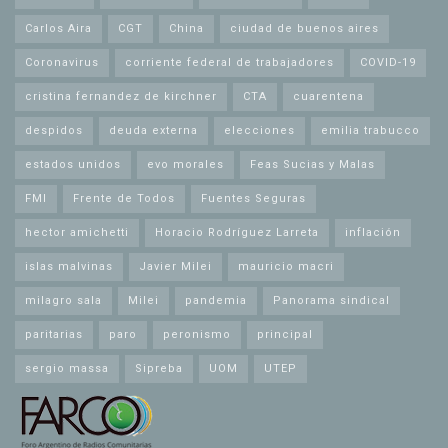
Carlos Aira
CGT
China
ciudad de buenos aires
Coronavirus
corriente federal de trabajadores
COVID-19
cristina fernandez de kirchner
CTA
cuarentena
despidos
deuda externa
elecciones
emilia trabucco
estados unidos
evo morales
Feas Sucias y Malas
FMI
Frente de Todos
Fuentes Seguras
hector amichetti
Horacio Rodríguez Larreta
inflación
islas malvinas
Javier Milei
mauricio macri
milagro sala
Milei
pandemia
Panorama sindical
paritarias
paro
peronismo
principal
sergio massa
Sipreba
UOM
UTEP