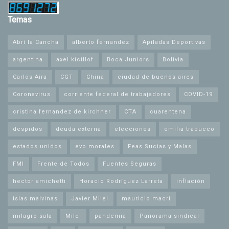
Temas
Abrí la Cancha
alberto fernandez
Apiladas Deportivas
argentina
axel kicillof
Boca Juniors
Bolivia
Carlos Aira
CGT
China
ciudad de buenos aires
Coronavirus
corriente federal de trabajadores
COVID-19
cristina fernandez de kirchner
CTA
cuarentena
despidos
deuda externa
elecciones
emilia trabucco
estados unidos
evo morales
Feas Sucias y Malas
FMI
Frente de Todos
Fuentes Seguras
hector amichetti
Horacio Rodríguez Larreta
inflación
islas malvinas
Javier Milei
mauricio macri
milagro sala
Milei
pandemia
Panorama sindical