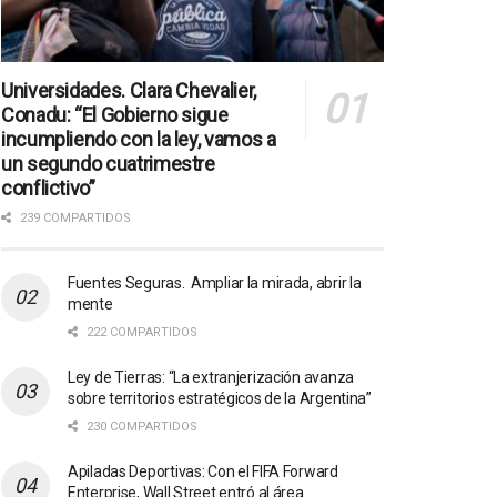
Universidades. Clara Chevalier,
Conadu: “El Gobierno sigue
incumpliendo con la ley, vamos a
un segundo cuatrimestre
conflictivo”
239 COMPARTIDOS
Fuentes Seguras. Ampliar la mirada, abrir la
mente
222 COMPARTIDOS
Ley de Tierras: “La extranjerización avanza
sobre territorios estratégicos de la Argentina”
230 COMPARTIDOS
Apiladas Deportivas: Con el FIFA Forward
Enterprise, Wall Street entró al área