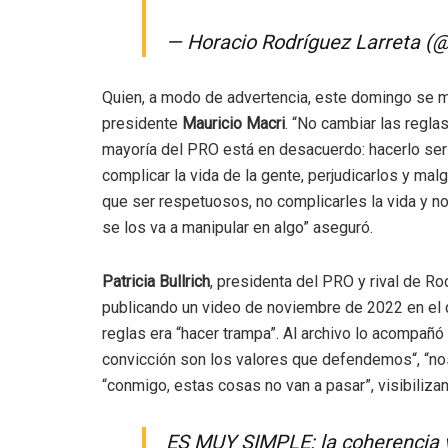
— Horacio Rodríguez Larreta (@
Quien, a modo de advertencia, este domingo se ma
presidente
Mauricio Macri
. “
No cambiar las reglas
mayoría del PRO está en desacuerdo: hacerlo ser
complicar la vida de la gente, perjudicarlos y m
que ser respetuosos, no complicarles la vida y 
se los va a manipular en algo” aseguró.
Patricia Bullrich
, presidenta del PRO y rival de Rod
publicando un video de noviembre de 2022 en el 
reglas era “hacer trampa”. Al archivo lo acompañó
convicción son los valores que defendemos
“, “n
o
“conmigo, estas cosas no van a pasar”, visibiliz
ES MUY SIMPLE: la coherencia y