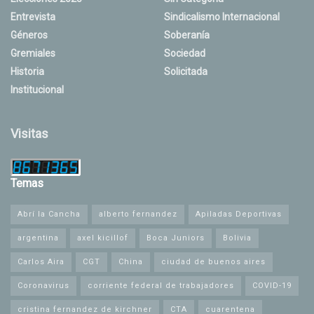
Entrevista
Sindicalismo Internacional
Géneros
Soberanía
Gremiales
Sociedad
Historia
Solicitada
Institucional
Visitas
Temas
Abrí la Cancha
alberto fernandez
Apiladas Deportivas
argentina
axel kicillof
Boca Juniors
Bolivia
Carlos Aira
CGT
China
ciudad de buenos aires
Coronavirus
corriente federal de trabajadores
COVID-19
cristina fernandez de kirchner
CTA
cuarentena