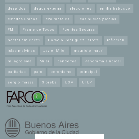
despidos
deuda externa
elecciones
emilia trabucco
estados unidos
evo morales
Feas Sucias y Malas
FMI
Frente de Todos
Fuentes Seguras
hector amichetti
Horacio Rodríguez Larreta
inflación
islas malvinas
Javier Milei
mauricio macri
milagro sala
Milei
pandemia
Panorama sindical
paritarias
paro
peronismo
principal
sergio massa
Sipreba
UOM
UTEP