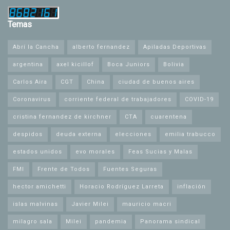
Temas
Abrí la Cancha
alberto fernandez
Apiladas Deportivas
argentina
axel kicillof
Boca Juniors
Bolivia
Carlos Aira
CGT
China
ciudad de buenos aires
Coronavirus
corriente federal de trabajadores
COVID-19
cristina fernandez de kirchner
CTA
cuarentena
despidos
deuda externa
elecciones
emilia trabucco
estados unidos
evo morales
Feas Sucias y Malas
FMI
Frente de Todos
Fuentes Seguras
hector amichetti
Horacio Rodríguez Larreta
inflación
islas malvinas
Javier Milei
mauricio macri
milagro sala
Milei
pandemia
Panorama sindical