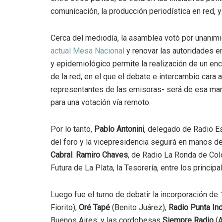
comunicación, la producción periodística en red, 
Cerca del mediodía, la asamblea votó por unanim
actual Mesa Nacional
y renovar las autoridades en
y epidemiológico permite la realización de un enc
de la red, en el que el debate e intercambio cara a
representantes de las emisoras- será de esa man
para una votación vía remoto.
Por lo tanto,
Pablo Antonini
, delegado de Radio E
del foro y la vicepresidencia seguirá en manos 
Cabral
.
Ramiro Chaves
, de Radio La Ronda de Colo
Futura de La Plata, la Tesorería, entre los princip
Luego fue el turno de debatir la incorporación de
Fiorito),
Oré Tapé
(Benito Juárez),
Radio Punta In
Buenos Aires; y las cordobesas
Siempre Radio
(A