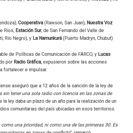
Mendoza);
Cooperativa
(Rawson, San Juan);
Nuestra Voz
re Ríos;
Estación Sur
, de San Fernando del Valle de
ti, Río Negro), y
La Namunkurá
(Puerto Madryn, Chubut).
able de Políticas de Comunicación de FARCO, y
Lucas
ado por
Radio Gráfica
, expusieron sobre las acciones
a fortalecer e impulsar.
tense aseguró que a 12 años de la sanción de la ley de
 sin tener una sola radio con licencia en las zonas de
e la ley daba un plazo de un año para la realización de un
adios comunitarias del país ubicadas en esos territorios.
o como una prioridad, ni como una de las primeras 30. Es
comunitarias en zonas de conflicto
”, remarcó.