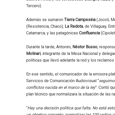
Tercero).
Además se sumaron
Tierra Campesina
(Jocolí, 
(Resistencia, Chaco);
La Redota
, de Villaguay, Ent
Catamarca; y las patagónicas
Confluencia
(Cipolet
Durante la tarde, Antonini,
Néstor Busso
, respons
Molinari
, integrante de la Mesa Nacional y deleg
políticas que llevó adelante la red y los reclamos 
En ese sentido, el comunicador de la emisora pla
Servicios de Comunicación Audiovisual “
seguimos
conflictos nacida en el marco de la ley
”. Contó qu
plan técnico que normalizara la situación de las r
“
Hay una decisión política que falta. No está est
un objetivo concreto: normalizar las 100 radios 