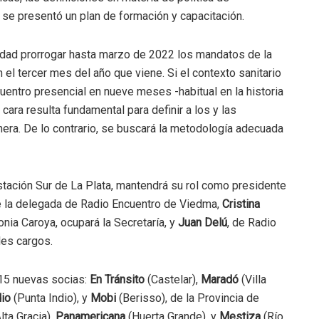
y se presentó un plan de formación y capacitación.
idad prorrogar hasta marzo de 2022 los mandatos de la
 el tercer mes del año que viene. Si el contexto sanitario
uentro presencial en nueve meses -habitual en la historia
 cara resulta fundamental para definir a los y las
era. De lo contrario, se buscará la metodología adecuada
stación Sur de La Plata, mantendrá su rol como presidente
de la delegada de Radio Encuentro de Viedma,
Cristina
nia Caroya, ocupará la Secretaría, y
Juan Delú
, de Radio
ales cargos.
 15 nuevas socias:
En Tránsito
(Castelar),
Maradó
(Villa
dio
(Punta Indio), y
Mobi
(Berisso), de la Provincia de
lta Gracia),
Panamericana
(Huerta Grande), y
Mestiza
(Río