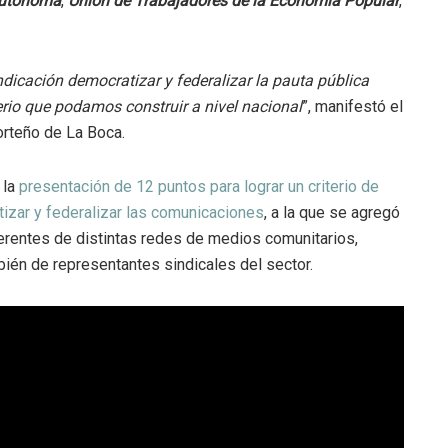
Autónoma
,
Unión de Trabajadores de la Economía Popular
,
icación democratizar y federalizar la pauta pública
terio que podamos construir a nivel nacional
”, manifestó el
orteño de La Boca.
 la
presentación de 12 puntos para lograr un criterio de
tizar y federalizar las comunicaciones
, a la que se agregó
ferentes de distintas redes de medios comunitarios,
bién de representantes sindicales del sector.