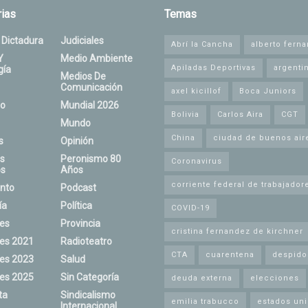
ias
Temas
 Dictadura
Judiciales
Abrí la Cancha
alberto fern
Y
Medio Ambiente
Apiladas Deportivas
argenti
gía
Medios De
Comunicación
axel kicillof
Boca Juniors
o
Mundial 2026
Bolivia
Carlos Aira
CGT
Mundo
China
ciudad de buenos air
s
Opinión
s
Peronismo 80
Coronavirus
s
Años
corriente federal de trabajador
nto
Podcast
ía
Política
COVID-19
nes
Provincia
cristina fernandez de kirchner
nes 2021
Radioteatro
CTA
cuarentena
despido
nes 2023
Salud
nes 2025
Sin Categoría
deuda externa
elecciones
ta
Sindicalismo
emilia trabucco
estados un
Internacional