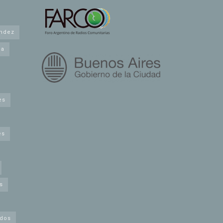
andez
na
es
es
s
idos