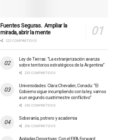
Fuentes Seguras. Ampliar la
mirada, abrir la mente
223 COMPARTIDOS
Ley de Tierras: “La extranjerización avanza
sobre territorios estratégicos de la Argentina”
233 COMPARTIDOS
Universidades. Clara Chevalier, Conadu: “El
Gobierno sigue incumpliendo con la ley, vamos
a un segundo cuatrimestre conflictivo”
240 COMPARTIDOS
Soberanía, potrero y academia
206 COMPARTIDOS
Apiladas Deportivas: Con el FIFA Forward