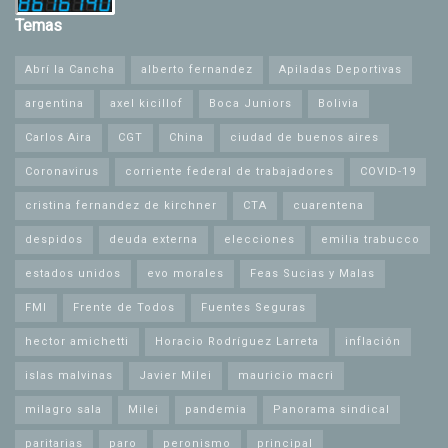
Temas
Abrí la Cancha
alberto fernandez
Apiladas Deportivas
argentina
axel kicillof
Boca Juniors
Bolivia
Carlos Aira
CGT
China
ciudad de buenos aires
Coronavirus
corriente federal de trabajadores
COVID-19
cristina fernandez de kirchner
CTA
cuarentena
despidos
deuda externa
elecciones
emilia trabucco
estados unidos
evo morales
Feas Sucias y Malas
FMI
Frente de Todos
Fuentes Seguras
hector amichetti
Horacio Rodríguez Larreta
inflación
islas malvinas
Javier Milei
mauricio macri
milagro sala
Milei
pandemia
Panorama sindical
paritarias
paro
peronismo
principal