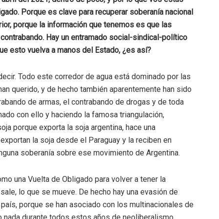
gado. Porque es clave para recuperar soberanía nacional
rior, porque la información que tenemos es que las
 contrabando. Hay un entramado social-sindical-político
ue esto vuelva a manos del Estado, ¿es así?
decir. Todo este corredor de agua está dominado por las
 han querido, y de hecho también aparentemente han sido
trabando de armas, el contrabando de drogas y de toda
ado con ello y haciendo la famosa triangulación,
oja porque exporta la soja argentina, hace una
, exportan la soja desde el Paraguay y la reciben en
ninguna soberanía sobre ese movimiento de Argentina.
mo una Vuelta de Obligado para volver a tener la
ue sale, lo que se mueve. De hecho hay una evasión de
e país, porque se han asociado con los multinacionales de
o nada durante todos estos años de neoliberalismo