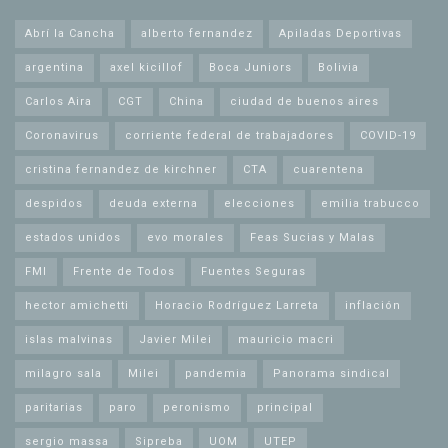
Abrí la Cancha
alberto fernandez
Apiladas Deportivas
argentina
axel kicillof
Boca Juniors
Bolivia
Carlos Aira
CGT
China
ciudad de buenos aires
Coronavirus
corriente federal de trabajadores
COVID-19
cristina fernandez de kirchner
CTA
cuarentena
despidos
deuda externa
elecciones
emilia trabucco
estados unidos
evo morales
Feas Sucias y Malas
FMI
Frente de Todos
Fuentes Seguras
hector amichetti
Horacio Rodríguez Larreta
inflación
islas malvinas
Javier Milei
mauricio macri
milagro sala
Milei
pandemia
Panorama sindical
paritarias
paro
peronismo
principal
sergio massa
Sipreba
UOM
UTEP