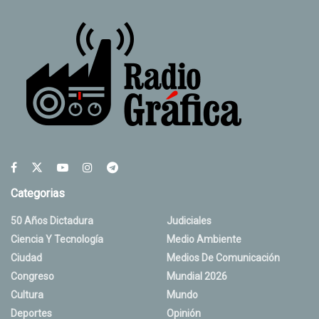
Categorias
50 Años Dictadura
Judiciales
Ciencia Y Tecnología
Medio Ambiente
Ciudad
Medios De Comunicación
Congreso
Mundial 2026
Cultura
Mundo
Deportes
Opinión