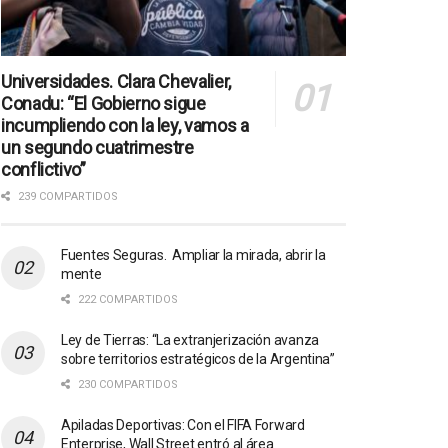
Universidades. Clara Chevalier,
Conadu: “El Gobierno sigue
incumpliendo con la ley, vamos a
un segundo cuatrimestre
conflictivo”
239 COMPARTIDOS
Fuentes Seguras. Ampliar la mirada, abrir la
mente
222 COMPARTIDOS
Ley de Tierras: “La extranjerización avanza
sobre territorios estratégicos de la Argentina”
230 COMPARTIDOS
Apiladas Deportivas: Con el FIFA Forward
Enterprise, Wall Street entró al área