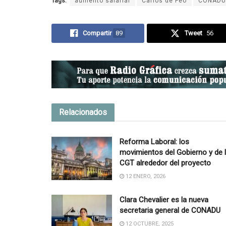
Tags:
aumento salarial
Carlos de Feo
CONADU
Compartir
89
Tweet
56
Relacionados
Reforma Laboral: los
movimientos del Gobierno y de 
CGT alrededor del proyecto
12 ENERO, 2026
Clara Chevalier es la nueva
secretaria general de CONADU
12 OCTUBRE, 2025