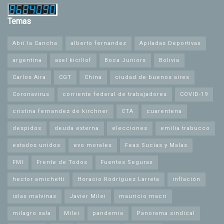
Temas
Abrí la Cancha
alberto fernandez
Apiladas Deportivas
argentina
axel kicillof
Boca Juniors
Bolivia
Carlos Aira
CGT
China
ciudad de buenos aires
Coronavirus
corriente federal de trabajadores
COVID-19
cristina fernandez de kirchner
CTA
cuarentena
despidos
deuda externa
elecciones
emilia trabucco
estados unidos
evo morales
Feas Sucias y Malas
FMI
Frente de Todos
Fuentes Seguras
hector amichetti
Horacio Rodríguez Larreta
inflación
islas malvinas
Javier Milei
mauricio macri
milagro sala
Milei
pandemia
Panorama sindical