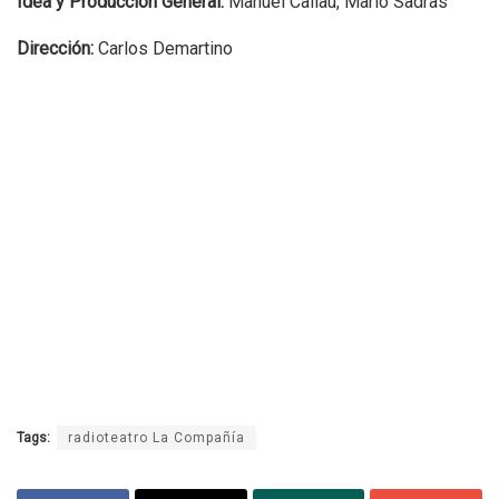
Idea y Producción General:
Manuel Callau, Mario Sadras
Dirección:
Carlos Demartino
Tags:
radioteatro La Compañía