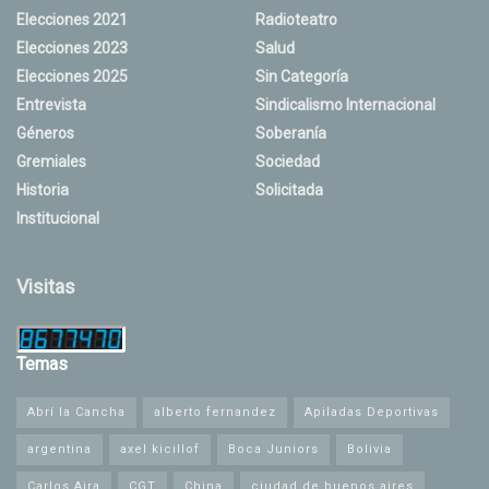
Elecciones 2021
Radioteatro
Elecciones 2023
Salud
Elecciones 2025
Sin Categoría
Entrevista
Sindicalismo Internacional
Géneros
Soberanía
Gremiales
Sociedad
Historia
Solicitada
Institucional
Visitas
Temas
Abrí la Cancha
alberto fernandez
Apiladas Deportivas
argentina
axel kicillof
Boca Juniors
Bolivia
Carlos Aira
CGT
China
ciudad de buenos aires