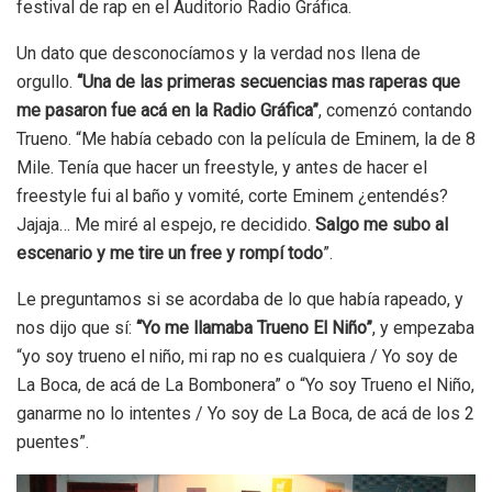
festival de rap en el Auditorio Radio Gráfica.
Un dato que desconocíamos y la verdad nos llena de
orgullo.
“Una de las primeras secuencias mas raperas que
me pasaron fue acá en la Radio Gráfica”
, comenzó contando
Trueno. “Me había cebado con la película de Eminem, la de 8
Mile. Tenía que hacer un freestyle, y antes de hacer el
freestyle fui al baño y vomité, corte Eminem ¿entendés?
Jajaja… Me miré al espejo, re decidido.
Salgo me subo al
escenario y me tire un free y rompí todo
”.
Le preguntamos si se acordaba de lo que había rapeado, y
nos dijo que sí:
“Yo me llamaba Trueno El Niño”
, y empezaba
“yo soy trueno el niño, mi rap no es cualquiera / Yo soy de
La Boca, de acá de La Bombonera” o “Yo soy Trueno el Niño,
ganarme no lo intentes / Yo soy de La Boca, de acá de los 2
puentes”.