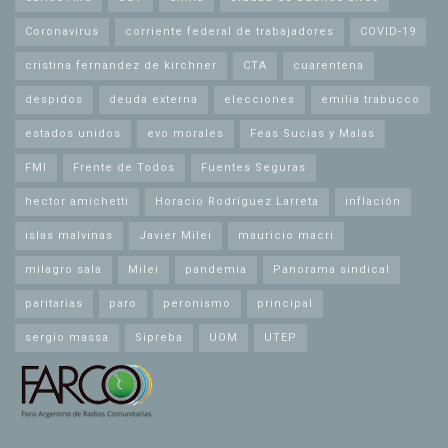
Coronavirus
corriente federal de trabajadores
COVID-19
cristina fernandez de kirchner
CTA
cuarentena
despidos
deuda externa
elecciones
emilia trabucco
estados unidos
evo morales
Feas Sucias y Malas
FMI
Frente de Todos
Fuentes Seguras
hector amichetti
Horacio Rodríguez Larreta
inflación
islas malvinas
Javier Milei
mauricio macri
milagro sala
Milei
pandemia
Panorama sindical
paritarias
paro
peronismo
principal
sergio massa
Sipreba
UOM
UTEP