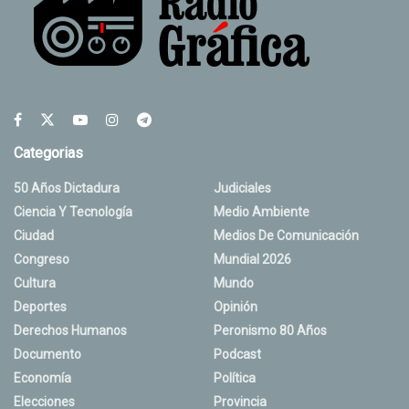
Categorias
50 Años Dictadura
Judiciales
Ciencia Y Tecnología
Medio Ambiente
Ciudad
Medios De Comunicación
Congreso
Mundial 2026
Cultura
Mundo
Deportes
Opinión
Derechos Humanos
Peronismo 80 Años
Documento
Podcast
Economía
Política
Elecciones
Provincia