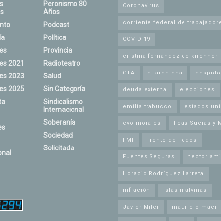
s
Peronismo 80
Coronavirus
s
Años
corriente federal de trabajador
nto
Podcast
ía
Política
COVID-19
nes
Provincia
cristina fernandez de kirchner
nes 2021
Radioteatro
CTA
cuarentena
despido
nes 2023
Salud
nes 2025
Sin Categoría
deuda externa
elecciones
ta
Sindicalismo
emilia trabucco
estados un
Internacional
Soberanía
evo morales
Feas Sucias y 
es
Sociedad
FMI
Frente de Todos
Solicitada
onal
Fuentes Seguras
hector ami
Horacio Rodríguez Larreta
s
inflación
islas malvinas
Javier Milei
mauricio macri