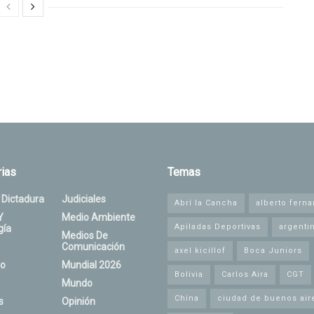
ias
Temas
 Dictadura
Judiciales
Abrí la Cancha
alberto fern
Y
Medio Ambiente
Apiladas Deportivas
argenti
gía
Medios De
Comunicación
axel kicillof
Boca Juniors
o
Mundial 2026
Bolivia
Carlos Aira
CGT
Mundo
China
ciudad de buenos air
s
Opinión