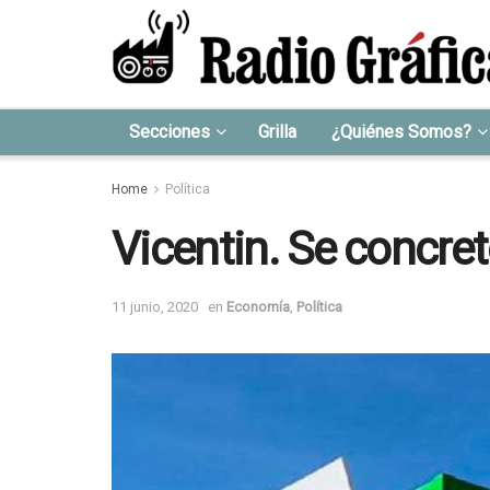
Secciones
Grilla
¿Quiénes Somos?
Home
Política
Vicentin. Se concret
11 junio, 2020
en
Economía
,
Política