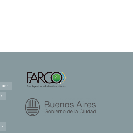
andez
na
es