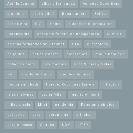
Abrí la Cancha
alberto fernandez
Apiladas Deportivas
argentina
axel kicillof
Boca Juniors
Bolivia
Carlos Aira
CGT
China
ciudad de buenos aires
Coronavirus
corriente federal de trabajadores
COVID-19
cristina fernandez de kirchner
CTA
cuarentena
despidos
deuda externa
elecciones
emilia trabucco
estados unidos
evo morales
Feas Sucias y Malas
FMI
Frente de Todos
Fuentes Seguras
hector amichetti
Horacio Rodríguez Larreta
inflación
islas malvinas
Javier Milei
mauricio macri
milagro sala
Milei
pandemia
Panorama sindical
paritarias
paro
peronismo
principal
sergio massa
Sipreba
UOM
UTEP