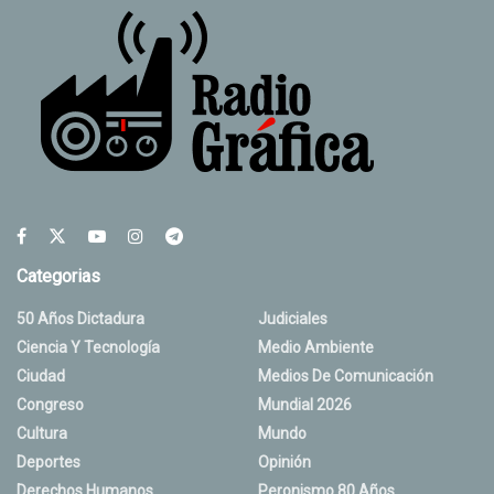
Categorias
50 Años Dictadura
Judiciales
Ciencia Y Tecnología
Medio Ambiente
Ciudad
Medios De Comunicación
Congreso
Mundial 2026
Cultura
Mundo
Deportes
Opinión
Derechos Humanos
Peronismo 80 Años