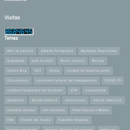
Visitas
Temas
Abrí la Cancha
alberto fernandez
Apiladas Deportivas
argentina
axel kicillof
Boca Juniors
Bolivia
Carlos Aira
CGT
China
ciudad de buenos aires
Coronavirus
corriente federal de trabajadores
COVID-19
cristina fernandez de kirchner
CTA
cuarentena
despidos
deuda externa
elecciones
emilia trabucco
estados unidos
evo morales
Feas Sucias y Malas
FMI
Frente de Todos
Fuentes Seguras
hector amichetti
Horacio Rodríguez Larreta
inflación