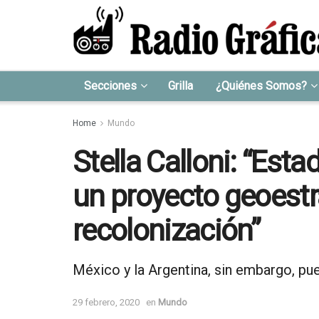
Secciones
Grilla
¿Quiénes Somos?
Home
Mundo
Stella Calloni: “Es
un proyecto geoestr
recolonización”
México y la Argentina, sin embargo, pued
29 febrero, 2020
en
Mundo