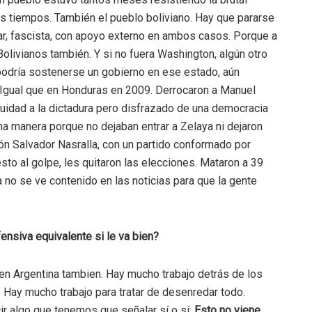
jos tiempos. También el pueblo boliviano. Hay que pararse
tar, fascista, con apoyo externo en ambos casos. Porque a
Bolivianos también. Y si no fuera Washington, algún otro
podría sostenerse un gobierno en ese estado, aún
 Igual que en Honduras en 2009. Derrocaron a Manuel
nuidad a la dictadura pero disfrazado de una democracia
a manera porque no dejaban entrar a Zelaya ni dejaron
ón Salvador Nasralla, con un partido conformado por
to al golpe, les quitaron las elecciones. Mataron a 39
a no se ve contenido en las noticias para que la gente
nsiva equivalente si le va bien?
en Argentina tambien. Hay mucho trabajo detrás de los
 Hay mucho trabajo para tratar de desenredar todo.
r algo que tenemos que señalar sí o sí:
Esto no viene