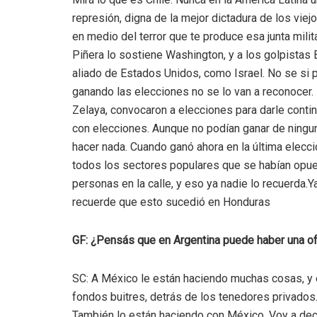
represión, digna de la mejor dictadura de los vie
en medio del terror que te produce esa junta mili
Piñera lo sostiene Washington, y a los golpistas 
aliado de Estados Unidos, como Israel. No se si 
ganando las elecciones no se lo van a reconocer.
Zelaya, convocaron a elecciones para darle conti
con elecciones. Aunque no podían ganar de ningun
hacer nada. Cuando ganó ahora en la última elecci
todos los sectores populares que se habían opues
personas en la calle, y eso ya nadie lo recuerda.Y
recuerde que esto sucedió en Honduras
GF: ¿Pensás que en Argentina puede haber una ofe
SC: A México le están haciendo muchas cosas, y 
fondos buitres, detrás de los tenedores privados.
También lo están haciendo con México. Voy a deci