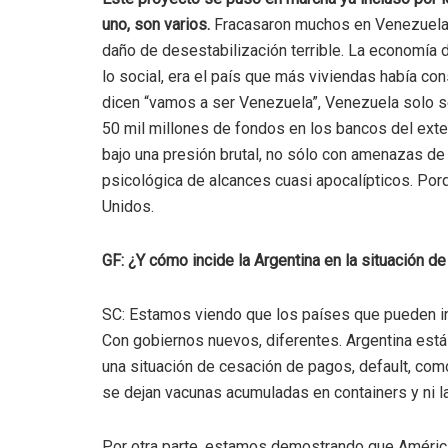
uno, son varios.
Fracasaron muchos en Venezuela,
daño de desestabilización terrible. La economía
lo social, era el país que más viviendas había c
dicen “vamos a ser Venezuela”, Venezuela solo se
50 mil millones de fondos en los bancos del exte
bajo una presión brutal, no sólo con amenazas de
psicológica de alcances cuasi apocalípticos. P
Unidos.
GF: ¿Y cómo incide la Argentina en la situación de
SC: Estamos viendo que los países que pueden inf
Con gobiernos nuevos, diferentes. Argentina está
una situación de cesación de pagos, default, com
se dejan vacunas acumuladas en containers y ni l
Por otra parte, estamos demostrando que América