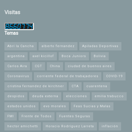
Visitas
Temas
Abrí la Cancha
alberto fernandez
Apiladas Deportivas
argentina
axel kicillof
Boca Juniors
Bolivia
Carlos Aira
CGT
China
ciudad de buenos aires
Coronavirus
corriente federal de trabajadores
COVID-19
cristina fernandez de kirchner
CTA
cuarentena
despidos
deuda externa
elecciones
emilia trabucco
estados unidos
evo morales
Feas Sucias y Malas
FMI
Frente de Todos
Fuentes Seguras
hector amichetti
Horacio Rodríguez Larreta
inflación