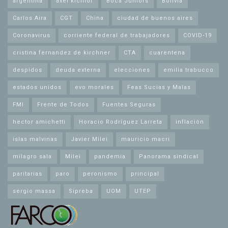
argentina
axel kicillof
Boca Juniors
Bolivia
Carlos Aira
CGT
China
ciudad de buenos aires
Coronavirus
corriente federal de trabajadores
COVID-19
cristina fernandez de kirchner
CTA
cuarentena
despidos
deuda externa
elecciones
emilia trabucco
estados unidos
evo morales
Feas Sucias y Malas
FMI
Frente de Todos
Fuentes Seguras
hector amichetti
Horacio Rodríguez Larreta
inflación
islas malvinas
Javier Milei
mauricio macri
milagro sala
Milei
pandemia
Panorama sindical
paritarias
paro
peronismo
principal
sergio massa
Sipreba
UOM
UTEP