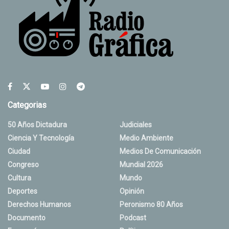
Categorias
50 Años Dictadura
Judiciales
Ciencia Y Tecnología
Medio Ambiente
Ciudad
Medios De Comunicación
Congreso
Mundial 2026
Cultura
Mundo
Deportes
Opinión
Derechos Humanos
Peronismo 80 Años
Documento
Podcast