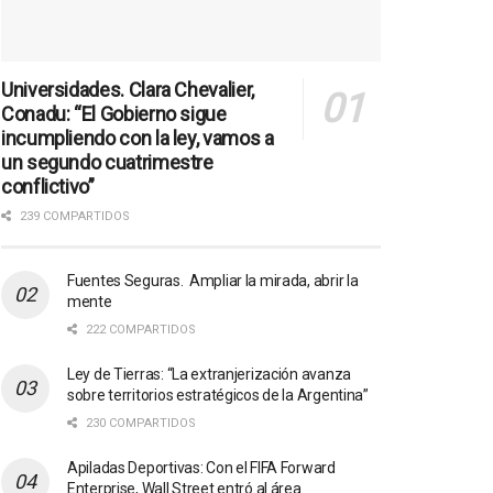
Universidades. Clara Chevalier,
Conadu: “El Gobierno sigue
incumpliendo con la ley, vamos a
un segundo cuatrimestre
conflictivo”
239 COMPARTIDOS
Fuentes Seguras. Ampliar la mirada, abrir la
mente
222 COMPARTIDOS
Ley de Tierras: “La extranjerización avanza
sobre territorios estratégicos de la Argentina”
230 COMPARTIDOS
Apiladas Deportivas: Con el FIFA Forward
Enterprise, Wall Street entró al área