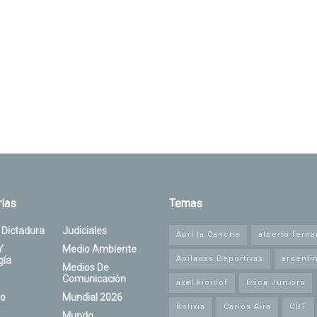
ias
Temas
 Dictadura
Judiciales
Abrí la Cancha
alberto fern
Y
Medio Ambiente
Apiladas Deportivas
argenti
gía
Medios De
Comunicación
axel kicillof
Boca Juniors
o
Mundial 2026
Bolivia
Carlos Aira
CGT
Mundo