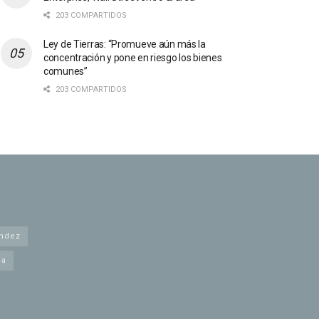
203 COMPARTIDOS
Ley de Tierras: “Promueve aún más la
concentración y pone en riesgo los bienes
comunes”
203 COMPARTIDOS
andez
na