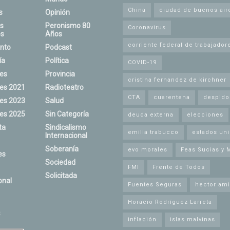
China
ciudad de buenos air
s
Opinión
s
Peronismo 80
Coronavirus
s
Años
corriente federal de trabajador
nto
Podcast
ía
Política
COVID-19
nes
Provincia
cristina fernandez de kirchner
nes 2021
Radioteatro
CTA
cuarentena
despido
nes 2023
Salud
nes 2025
Sin Categoría
deuda externa
elecciones
ta
Sindicalismo
emilia trabucco
estados un
Internacional
Soberanía
evo morales
Feas Sucias y 
es
Sociedad
FMI
Frente de Todos
Solicitada
onal
Fuentes Seguras
hector ami
Horacio Rodríguez Larreta
s
inflación
islas malvinas