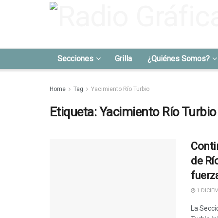
Secciones
Grilla
¿Quiénes Somos?
Home
Tag
Yacimiento Río Turbio
Etiqueta:
Yacimiento Río Turbio
Conti
de Rí
fuerz
1 DICIEM
La Secci