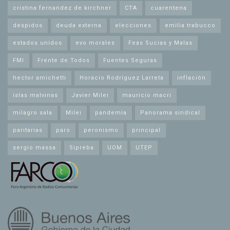
cristina fernandez de kirchner
CTA
cuarentena
despidos
deuda externa
elecciones
emilia trabucco
estados unidos
evo morales
Feas Sucias y Malas
FMI
Frente de Todos
Fuentes Seguras
hector amichetti
Horacio Rodríguez Larreta
inflación
islas malvinas
Javier Milei
mauricio macri
milagro sala
Milei
pandemia
Panorama sindical
paritarias
paro
peronismo
principal
sergio massa
Sipreba
UOM
UTEP