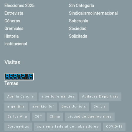
Elecciones 2025
Sin Categoría
Entrevista
Sindicalismo Internacional
Géneros
Soberanía
Gremiales
Sociedad
Historia
Solicitada
Institucional
Visitas
Temas
Abrí la Cancha
alberto fernandez
Apiladas Deportivas
argentina
axel kicillof
Boca Juniors
Bolivia
Carlos Aira
CGT
China
ciudad de buenos aires
Coronavirus
corriente federal de trabajadores
COVID-19