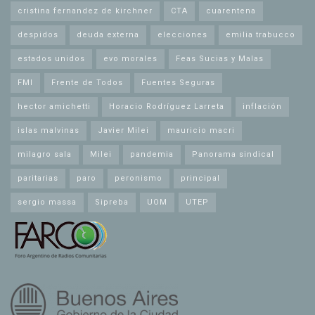
cristina fernandez de kirchner
CTA
cuarentena
despidos
deuda externa
elecciones
emilia trabucco
estados unidos
evo morales
Feas Sucias y Malas
FMI
Frente de Todos
Fuentes Seguras
hector amichetti
Horacio Rodríguez Larreta
inflación
islas malvinas
Javier Milei
mauricio macri
milagro sala
Milei
pandemia
Panorama sindical
paritarias
paro
peronismo
principal
sergio massa
Sipreba
UOM
UTEP