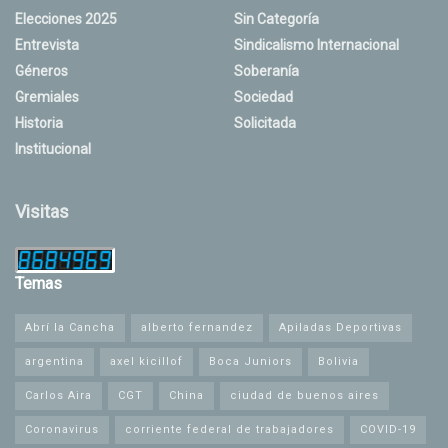
Elecciones 2025
Sin Categoría
Entrevista
Sindicalismo Internacional
Géneros
Soberanía
Gremiales
Sociedad
Historia
Solicitada
Institucional
Visitas
Temas
Abrí la Cancha
alberto fernandez
Apiladas Deportivas
argentina
axel kicillof
Boca Juniors
Bolivia
Carlos Aira
CGT
China
ciudad de buenos aires
Coronavirus
corriente federal de trabajadores
COVID-19