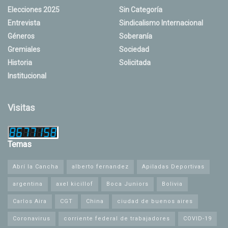
Elecciones 2025
Sin Categoría
Entrevista
Sindicalismo Internacional
Géneros
Soberanía
Gremiales
Sociedad
Historia
Solicitada
Institucional
Visitas
Temas
Abrí la Cancha
alberto fernandez
Apiladas Deportivas
argentina
axel kicillof
Boca Juniors
Bolivia
Carlos Aira
CGT
China
ciudad de buenos aires
Coronavirus
corriente federal de trabajadores
COVID-19