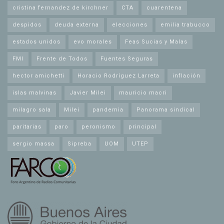
cristina fernandez de kirchner
CTA
cuarentena
despidos
deuda externa
elecciones
emilia trabucco
estados unidos
evo morales
Feas Sucias y Malas
FMI
Frente de Todos
Fuentes Seguras
hector amichetti
Horacio Rodríguez Larreta
inflación
islas malvinas
Javier Milei
mauricio macri
milagro sala
Milei
pandemia
Panorama sindical
paritarias
paro
peronismo
principal
sergio massa
Sipreba
UOM
UTEP