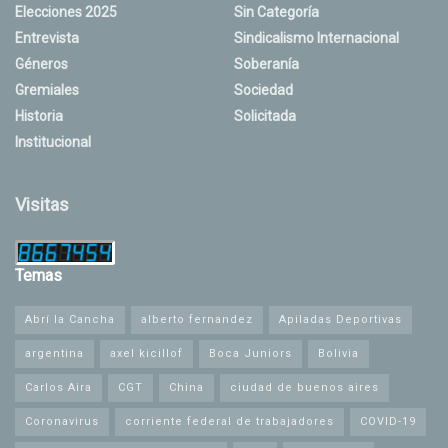
Elecciones 2025
Sin Categoría
Entrevista
Sindicalismo Internacional
Géneros
Soberanía
Gremiales
Sociedad
Historia
Solicitada
Institucional
Visitas
Temas
Abrí la Cancha
alberto fernandez
Apiladas Deportivas
argentina
axel kicillof
Boca Juniors
Bolivia
Carlos Aira
CGT
China
ciudad de buenos aires
Coronavirus
corriente federal de trabajadores
COVID-19