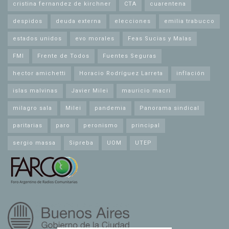
cristina fernandez de kirchner
CTA
cuarentena
despidos
deuda externa
elecciones
emilia trabucco
estados unidos
evo morales
Feas Sucias y Malas
FMI
Frente de Todos
Fuentes Seguras
hector amichetti
Horacio Rodríguez Larreta
inflación
islas malvinas
Javier Milei
mauricio macri
milagro sala
Milei
pandemia
Panorama sindical
paritarias
paro
peronismo
principal
sergio massa
Sipreba
UOM
UTEP