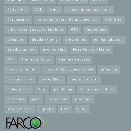
Carlos Aira
CGT
China
ciudad de buenos aires
Coronavirus
corriente federal de trabajadores
COVID-19
cristina fernandez de kirchner
CTA
cuarentena
despidos
deuda externa
elecciones
emilia trabucco
estados unidos
evo morales
Feas Sucias y Malas
FMI
Frente de Todos
Fuentes Seguras
hector amichetti
Horacio Rodríguez Larreta
inflación
islas malvinas
Javier Milei
mauricio macri
milagro sala
Milei
pandemia
Panorama sindical
paritarias
paro
peronismo
principal
sergio massa
Sipreba
UOM
UTEP