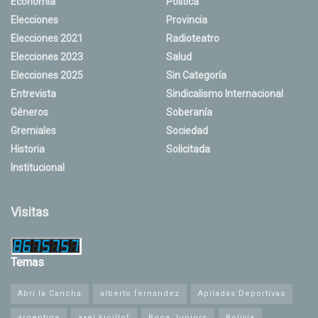
Economía
Política
Elecciones
Provincia
Elecciones 2021
Radioteatro
Elecciones 2023
Salud
Elecciones 2025
Sin Categoría
Entrevista
Sindicalismo Internacional
Géneros
Soberanía
Gremiales
Sociedad
Historia
Solicitada
Institucional
Visitas
Temas
Abrí la Cancha
alberto fernandez
Apiladas Deportivas
argentina
axel kicillof
Boca Juniors
Bolivia