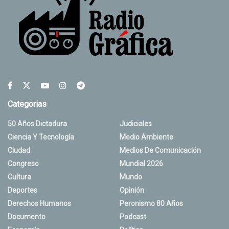
Categorias
50 Años Dictadura
Judiciales
Ciencia Y Tecnología
Medio Ambiente
Ciudad
Medios De Comunicación
Congreso
Mundial 2026
Cultura
Mundo
Deportes
Opinión
Derechos Humanos
Peronismo 80 Años
Documento
Podcast