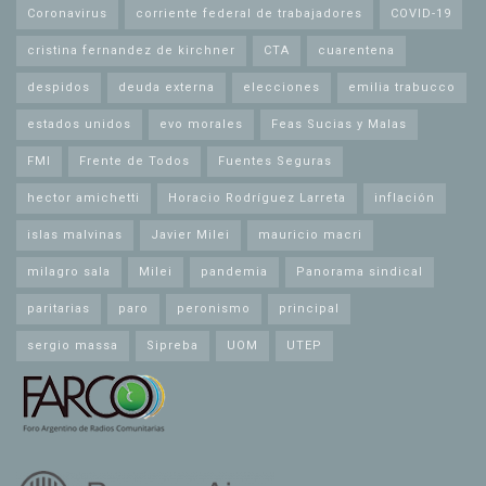
Coronavirus
corriente federal de trabajadores
COVID-19
cristina fernandez de kirchner
CTA
cuarentena
despidos
deuda externa
elecciones
emilia trabucco
estados unidos
evo morales
Feas Sucias y Malas
FMI
Frente de Todos
Fuentes Seguras
hector amichetti
Horacio Rodríguez Larreta
inflación
islas malvinas
Javier Milei
mauricio macri
milagro sala
Milei
pandemia
Panorama sindical
paritarias
paro
peronismo
principal
sergio massa
Sipreba
UOM
UTEP