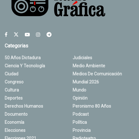
Categorias
50 Años Dictadura
Judiciales
Ciencia Y Tecnología
Medio Ambiente
Ciudad
Medios De Comunicación
Congreso
Mundial 2026
Cultura
Mundo
Deportes
Opinión
Derechos Humanos
Peronismo 80 Años
Documento
Podcast
Economía
Política
Elecciones
Provincia
Elecciones 2021
Radioteatro