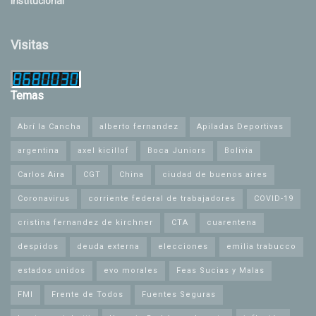
Institucional
Visitas
Temas
Abrí la Cancha
alberto fernandez
Apiladas Deportivas
argentina
axel kicillof
Boca Juniors
Bolivia
Carlos Aira
CGT
China
ciudad de buenos aires
Coronavirus
corriente federal de trabajadores
COVID-19
cristina fernandez de kirchner
CTA
cuarentena
despidos
deuda externa
elecciones
emilia trabucco
estados unidos
evo morales
Feas Sucias y Malas
FMI
Frente de Todos
Fuentes Seguras