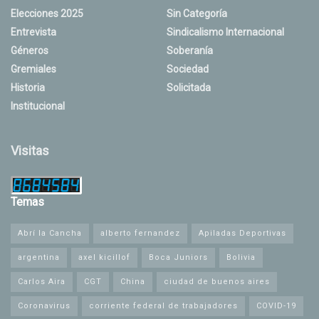
Elecciones 2025
Sin Categoría
Entrevista
Sindicalismo Internacional
Géneros
Soberanía
Gremiales
Sociedad
Historia
Solicitada
Institucional
Visitas
Temas
Abrí la Cancha
alberto fernandez
Apiladas Deportivas
argentina
axel kicillof
Boca Juniors
Bolivia
Carlos Aira
CGT
China
ciudad de buenos aires
Coronavirus
corriente federal de trabajadores
COVID-19