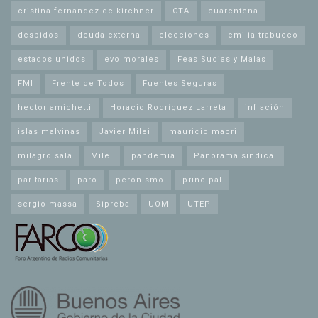
cristina fernandez de kirchner
CTA
cuarentena
despidos
deuda externa
elecciones
emilia trabucco
estados unidos
evo morales
Feas Sucias y Malas
FMI
Frente de Todos
Fuentes Seguras
hector amichetti
Horacio Rodríguez Larreta
inflación
islas malvinas
Javier Milei
mauricio macri
milagro sala
Milei
pandemia
Panorama sindical
paritarias
paro
peronismo
principal
sergio massa
Sipreba
UOM
UTEP