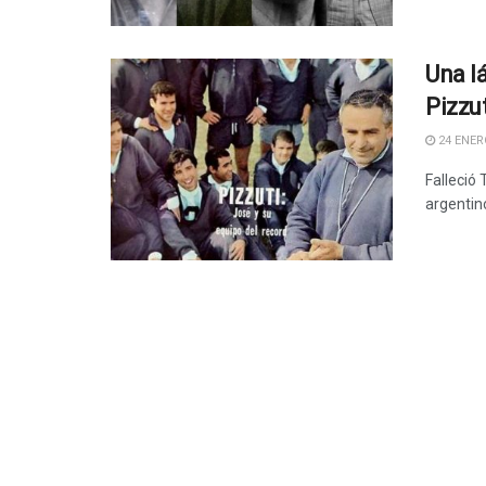
Una l
Pizzut
24 ENERO
Falleció 
argentin