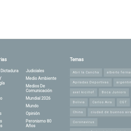
ias
Temas
 Dictadura
Judiciales
Abrí la Cancha
alberto fern
Y
Medio Ambiente
Apiladas Deportivas
argenti
gía
Medios De
Comunicación
axel kicillof
Boca Juniors
o
Mundial 2026
Bolivia
Carlos Aira
CGT
Mundo
China
ciudad de buenos air
s
Opinión
s
Peronismo 80
Coronavirus
s
Años