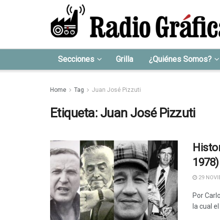
Secciones
Grilla
¿Quiénes Somos?
Home
Tag
Juan José Pizzuti
Etiqueta:
Juan José Pizzuti
Histor
1978)
29 NOVI
Por Carl
la cual e