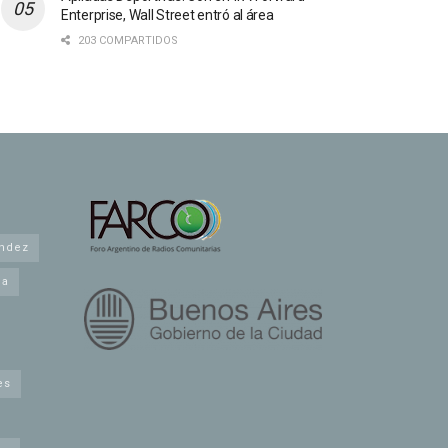
Enterprise, Wall Street entró al área
203 COMPARTIDOS
andez
na
es