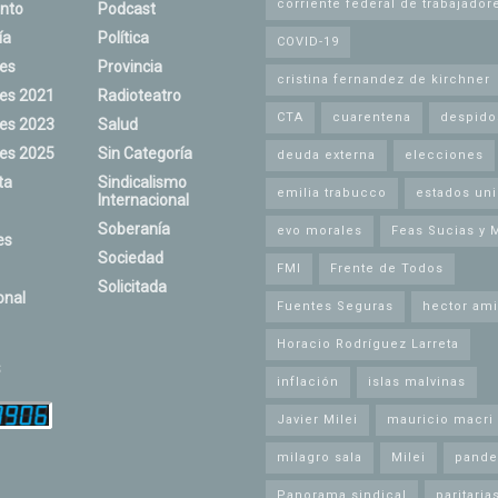
corriente federal de trabajador
nto
Podcast
ía
Política
COVID-19
nes
Provincia
cristina fernandez de kirchner
nes 2021
Radioteatro
CTA
cuarentena
despido
nes 2023
Salud
nes 2025
Sin Categoría
deuda externa
elecciones
ta
Sindicalismo
emilia trabucco
estados un
Internacional
Soberanía
evo morales
Feas Sucias y 
es
Sociedad
FMI
Frente de Todos
Solicitada
onal
Fuentes Seguras
hector ami
Horacio Rodríguez Larreta
s
inflación
islas malvinas
Javier Milei
mauricio macri
milagro sala
Milei
pande
Panorama sindical
paritaria