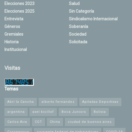
Elecciones 2023
Salud
Elecciones 2025
Sin Categoría
Entrevista
Sindicalismo Internacional
Géneros
Soberanía
Gremiales
Sociedad
Historia
Solicitada
Institucional
Visitas
Temas
Abrí la Cancha
alberto fernandez
Apiladas Deportivas
argentina
axel kicillof
Boca Juniors
Bolivia
Carlos Aira
CGT
China
ciudad de buenos aires
Coronavirus
corriente federal de trabajadores
COVID-19