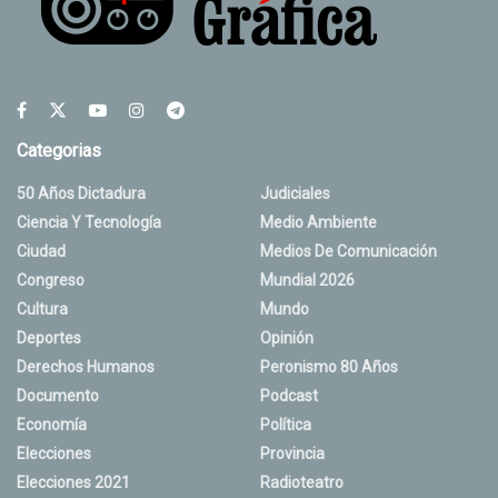
Categorias
50 Años Dictadura
Judiciales
Ciencia Y Tecnología
Medio Ambiente
Ciudad
Medios De Comunicación
Congreso
Mundial 2026
Cultura
Mundo
Deportes
Opinión
Derechos Humanos
Peronismo 80 Años
Documento
Podcast
Economía
Política
Elecciones
Provincia
Elecciones 2021
Radioteatro