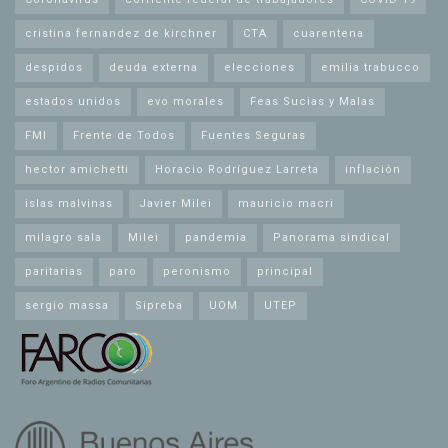
cristina fernandez de kirchner
CTA
cuarentena
despidos
deuda externa
elecciones
emilia trabucco
estados unidos
evo morales
Feas Sucias y Malas
FMI
Frente de Todos
Fuentes Seguras
hector amichetti
Horacio Rodríguez Larreta
inflación
islas malvinas
Javier Milei
mauricio macri
milagro sala
Milei
pandemia
Panorama sindical
paritarias
paro
peronismo
principal
sergio massa
Sipreba
UOM
UTEP