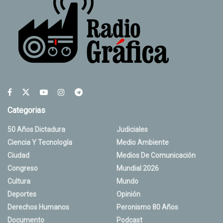
Categorias
50 Años Dictadura
Judiciales
Ciencia Y Tecnología
Medio Ambiente
Ciudad
Medios De Comunicación
Congreso
Mundial 2026
Cultura
Mundo
Deportes
Opinión
Derechos Humanos
Peronismo 80 Años
Documento
Podcast