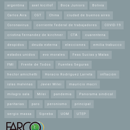
argentina
axel kicillof
Boca Juniors
Bolivia
Carlos Aira
CGT
China
ciudad de buenos aires
Coronavirus
corriente federal de trabajadores
COVID-19
cristina fernandez de kirchner
CTA
cuarentena
despidos
deuda externa
elecciones
emilia trabucco
estados unidos
evo morales
Feas Sucias y Malas
FMI
Frente de Todos
Fuentes Seguras
hector amichetti
Horacio Rodríguez Larreta
inflación
islas malvinas
Javier Milei
mauricio macri
milagro sala
Milei
pandemia
Panorama sindical
paritarias
paro
peronismo
principal
sergio massa
Sipreba
UOM
UTEP