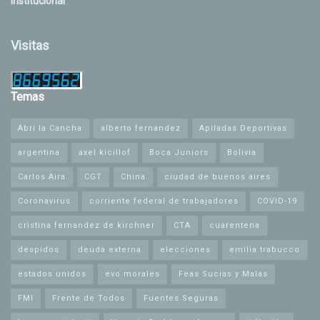
Institucional
Visitas
Temas
Abrí la Cancha
alberto fernandez
Apiladas Deportivas
argentina
axel kicillof
Boca Juniors
Bolivia
Carlos Aira
CGT
China
ciudad de buenos aires
Coronavirus
corriente federal de trabajadores
COVID-19
cristina fernandez de kirchner
CTA
cuarentena
despidos
deuda externa
elecciones
emilia trabucco
estados unidos
evo morales
Feas Sucias y Malas
FMI
Frente de Todos
Fuentes Seguras