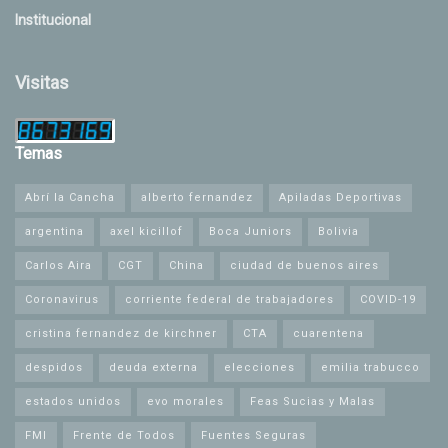
Institucional
Visitas
Temas
Abrí la Cancha
alberto fernandez
Apiladas Deportivas
argentina
axel kicillof
Boca Juniors
Bolivia
Carlos Aira
CGT
China
ciudad de buenos aires
Coronavirus
corriente federal de trabajadores
COVID-19
cristina fernandez de kirchner
CTA
cuarentena
despidos
deuda externa
elecciones
emilia trabucco
estados unidos
evo morales
Feas Sucias y Malas
FMI
Frente de Todos
Fuentes Seguras