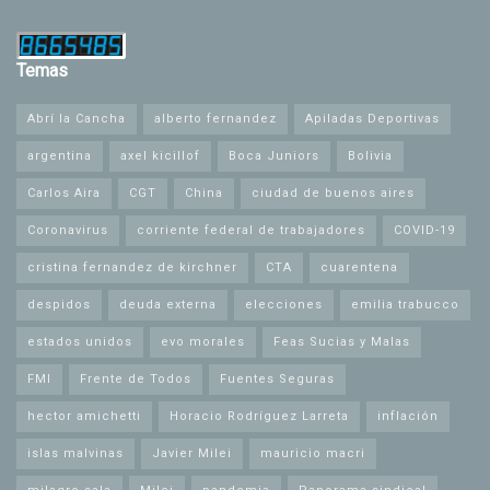
Temas
Abrí la Cancha
alberto fernandez
Apiladas Deportivas
argentina
axel kicillof
Boca Juniors
Bolivia
Carlos Aira
CGT
China
ciudad de buenos aires
Coronavirus
corriente federal de trabajadores
COVID-19
cristina fernandez de kirchner
CTA
cuarentena
despidos
deuda externa
elecciones
emilia trabucco
estados unidos
evo morales
Feas Sucias y Malas
FMI
Frente de Todos
Fuentes Seguras
hector amichetti
Horacio Rodríguez Larreta
inflación
islas malvinas
Javier Milei
mauricio macri