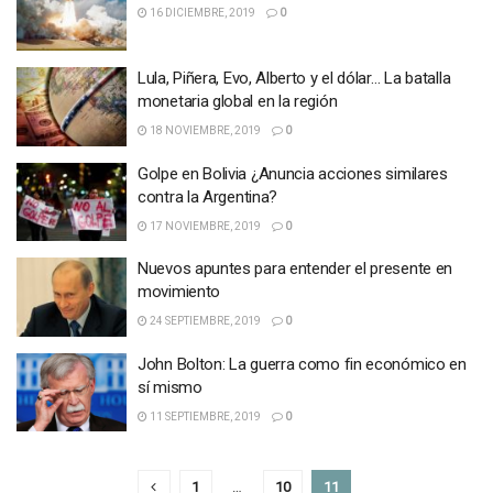
16 DICIEMBRE, 2019
0
Lula, Piñera, Evo, Alberto y el dólar… La batalla
monetaria global en la región
18 NOVIEMBRE, 2019
0
Golpe en Bolivia ¿Anuncia acciones similares
contra la Argentina?
17 NOVIEMBRE, 2019
0
Nuevos apuntes para entender el presente en
movimiento
24 SEPTIEMBRE, 2019
0
John Bolton: La guerra como fin económico en
sí mismo
11 SEPTIEMBRE, 2019
0
1
…
10
11