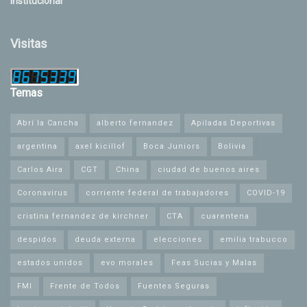
Institucional
Visitas
Temas
Abrí la Cancha
alberto fernandez
Apiladas Deportivas
argentina
axel kicillof
Boca Juniors
Bolivia
Carlos Aira
CGT
China
ciudad de buenos aires
Coronavirus
corriente federal de trabajadores
COVID-19
cristina fernandez de kirchner
CTA
cuarentena
despidos
deuda externa
elecciones
emilia trabucco
estados unidos
evo morales
Feas Sucias y Malas
FMI
Frente de Todos
Fuentes Seguras