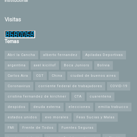
Institucional
Visitas
Temas
Abrí la Cancha
alberto fernandez
Apiladas Deportivas
argentina
axel kicillof
Boca Juniors
Bolivia
Carlos Aira
CGT
China
ciudad de buenos aires
Coronavirus
corriente federal de trabajadores
COVID-19
cristina fernandez de kirchner
CTA
cuarentena
despidos
deuda externa
elecciones
emilia trabucco
estados unidos
evo morales
Feas Sucias y Malas
FMI
Frente de Todos
Fuentes Seguras