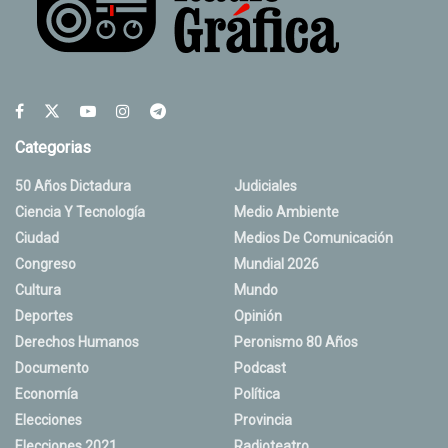
Categorias
50 Años Dictadura
Judiciales
Ciencia Y Tecnología
Medio Ambiente
Ciudad
Medios De Comunicación
Congreso
Mundial 2026
Cultura
Mundo
Deportes
Opinión
Derechos Humanos
Peronismo 80 Años
Documento
Podcast
Economía
Política
Elecciones
Provincia
Elecciones 2021
Radioteatro