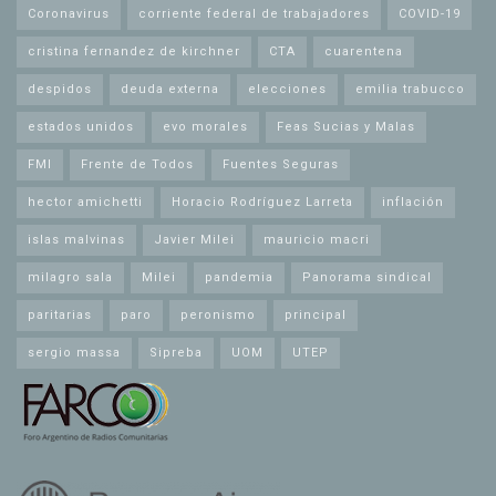
Coronavirus
corriente federal de trabajadores
COVID-19
cristina fernandez de kirchner
CTA
cuarentena
despidos
deuda externa
elecciones
emilia trabucco
estados unidos
evo morales
Feas Sucias y Malas
FMI
Frente de Todos
Fuentes Seguras
hector amichetti
Horacio Rodríguez Larreta
inflación
islas malvinas
Javier Milei
mauricio macri
milagro sala
Milei
pandemia
Panorama sindical
paritarias
paro
peronismo
principal
sergio massa
Sipreba
UOM
UTEP