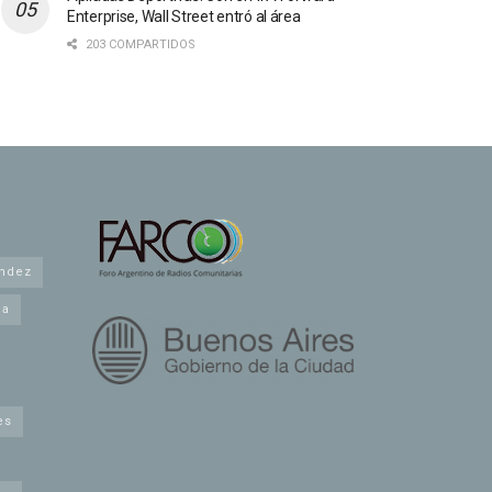
Enterprise, Wall Street entró al área
203 COMPARTIDOS
andez
na
es