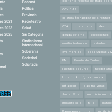
corriente federal de trabajador
nto
Podcast
ía
Política
COVID-19
nes
Provincia
cristina fernandez de kirchner
nes 2021
Radioteatro
CTA
cuarentena
despido
nes 2023
Salud
nes 2025
Sin Categoría
deuda externa
elecciones
ta
Sindicalismo
emilia trabucco
estados un
Internacional
Soberanía
evo morales
Feas Sucias y 
es
Sociedad
FMI
Frente de Todos
Solicitada
onal
Fuentes Seguras
hector ami
Horacio Rodríguez Larreta
s
inflación
islas malvinas
Javier Milei
mauricio macri
milagro sala
Milei
pande
Panorama sindical
paritaria