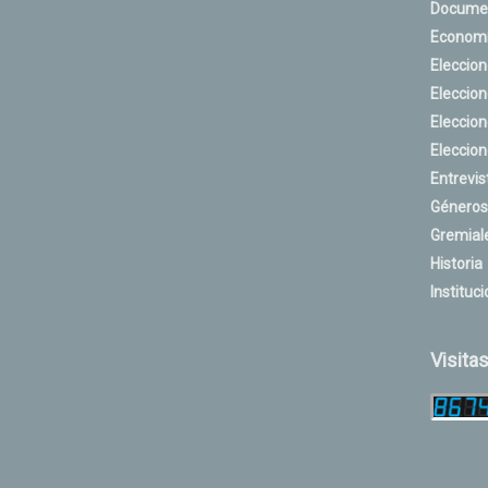
Docume
Econom
Eleccio
Eleccio
Eleccio
Eleccio
Entrevis
Géneros
Gremial
Historia
Instituci
Visita