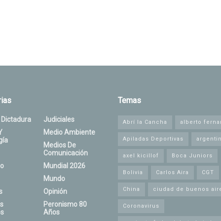
ias
Temas
 Dictadura
Judiciales
Abrí la Cancha
alberto fern
Y
Medio Ambiente
Apiladas Deportivas
argenti
gía
Medios De
Comunicación
axel kicillof
Boca Juniors
o
Mundial 2026
Bolivia
Carlos Aira
CGT
Mundo
China
ciudad de buenos air
s
Opinión
s
Peronismo 80
Coronavirus
s
Años