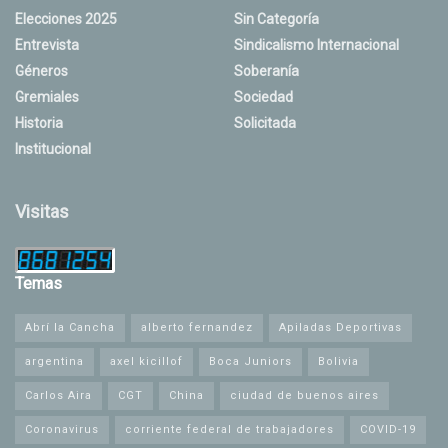
Elecciones 2025
Sin Categoría
Entrevista
Sindicalismo Internacional
Géneros
Soberanía
Gremiales
Sociedad
Historia
Solicitada
Institucional
Visitas
Temas
Abrí la Cancha
alberto fernandez
Apiladas Deportivas
argentina
axel kicillof
Boca Juniors
Bolivia
Carlos Aira
CGT
China
ciudad de buenos aires
Coronavirus
corriente federal de trabajadores
COVID-19