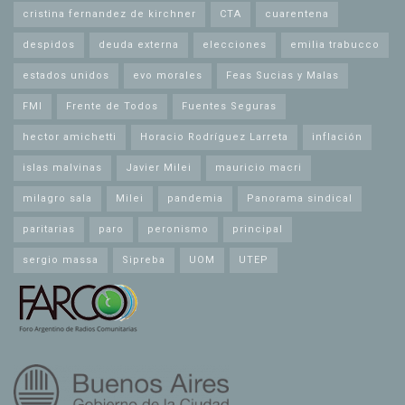
cristina fernandez de kirchner
CTA
cuarentena
despidos
deuda externa
elecciones
emilia trabucco
estados unidos
evo morales
Feas Sucias y Malas
FMI
Frente de Todos
Fuentes Seguras
hector amichetti
Horacio Rodríguez Larreta
inflación
islas malvinas
Javier Milei
mauricio macri
milagro sala
Milei
pandemia
Panorama sindical
paritarias
paro
peronismo
principal
sergio massa
Sipreba
UOM
UTEP