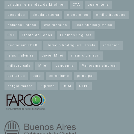
cristina fernandez de kirchner
CTA
cuarentena
despidos
deuda externa
elecciones
emilia trabucco
estados unidos
evo morales
Feas Sucias y Malas
FMI
Frente de Todos
Fuentes Seguras
hector amichetti
Horacio Rodríguez Larreta
inflación
islas malvinas
Javier Milei
mauricio macri
milagro sala
Milei
pandemia
Panorama sindical
paritarias
paro
peronismo
principal
sergio massa
Sipreba
UOM
UTEP