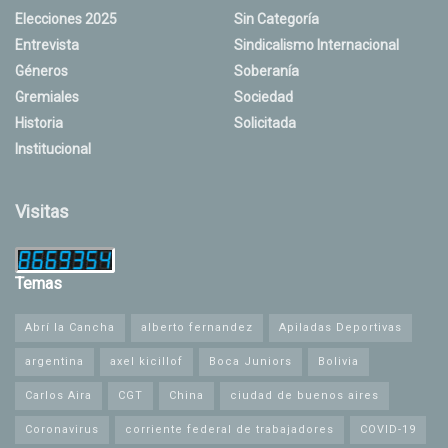
Elecciones 2025
Sin Categoría
Entrevista
Sindicalismo Internacional
Géneros
Soberanía
Gremiales
Sociedad
Historia
Solicitada
Institucional
Visitas
Temas
Abrí la Cancha
alberto fernandez
Apiladas Deportivas
argentina
axel kicillof
Boca Juniors
Bolivia
Carlos Aira
CGT
China
ciudad de buenos aires
Coronavirus
corriente federal de trabajadores
COVID-19