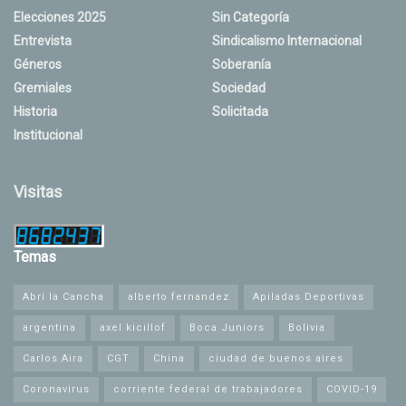
Elecciones 2025
Sin Categoría
Entrevista
Sindicalismo Internacional
Géneros
Soberanía
Gremiales
Sociedad
Historia
Solicitada
Institucional
Visitas
Temas
Abrí la Cancha
alberto fernandez
Apiladas Deportivas
argentina
axel kicillof
Boca Juniors
Bolivia
Carlos Aira
CGT
China
ciudad de buenos aires
Coronavirus
corriente federal de trabajadores
COVID-19