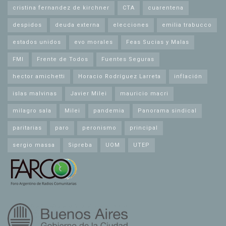
cristina fernandez de kirchner
CTA
cuarentena
despidos
deuda externa
elecciones
emilia trabucco
estados unidos
evo morales
Feas Sucias y Malas
FMI
Frente de Todos
Fuentes Seguras
hector amichetti
Horacio Rodríguez Larreta
inflación
islas malvinas
Javier Milei
mauricio macri
milagro sala
Milei
pandemia
Panorama sindical
paritarias
paro
peronismo
principal
sergio massa
Sipreba
UOM
UTEP