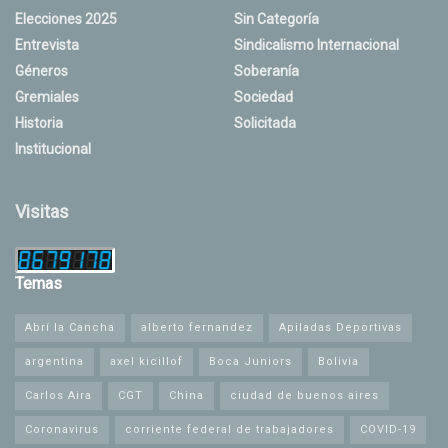
Elecciones 2025
Sin Categoría
Entrevista
Sindicalismo Internacional
Géneros
Soberanía
Gremiales
Sociedad
Historia
Solicitada
Institucional
Visitas
Temas
Abrí la Cancha
alberto fernandez
Apiladas Deportivas
argentina
axel kicillof
Boca Juniors
Bolivia
Carlos Aira
CGT
China
ciudad de buenos aires
Coronavirus
corriente federal de trabajadores
COVID-19