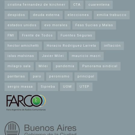
cristina fernandez de kirchner
CTA
cuarentena
despidos
deuda externa
elecciones
emilia trabucco
estados unidos
evo morales
Feas Sucias y Malas
FMI
Frente de Todos
Fuentes Seguras
hector amichetti
Horacio Rodríguez Larreta
inflación
islas malvinas
Javier Milei
mauricio macri
milagro sala
Milei
pandemia
Panorama sindical
paritarias
paro
peronismo
principal
sergio massa
Sipreba
UOM
UTEP